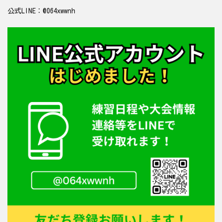
公式LINE：@064xwwnh